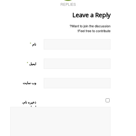
REPLIES
Leave a Reply
Want to join the discussion?
Feel free to contribute!
*
نام
*
ایمیل
وب‌ سایت
ذخیره نام،
ایمیل و
وبسایت من
در مرورگر
برای زمانی
که دوباره
دیدگاهی