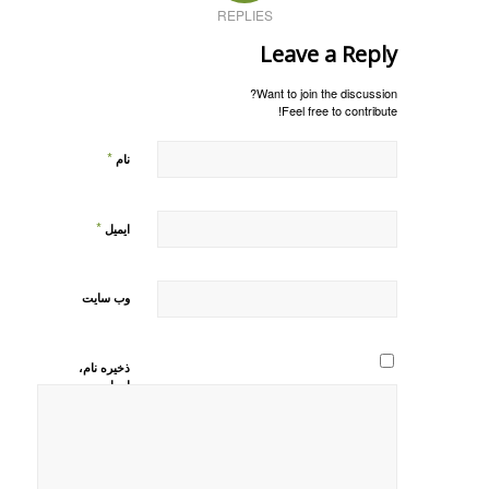
REPLIES
Leave a Reply
Want to join the discussion?
Feel free to contribute!
*
نام
*
ایمیل
وب‌ سایت
ذخیره نام،
ایمیل و
وبسایت من
در مرورگر
برای زمانی
که دوباره
دیدگاهی