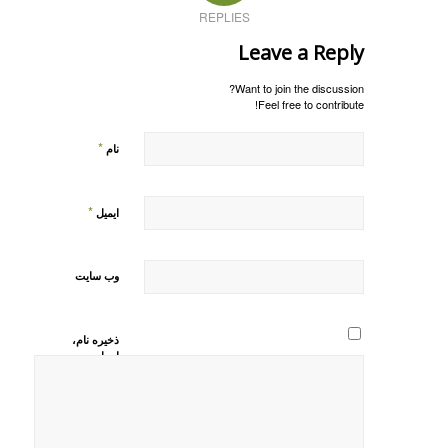
REPLIES
Leave a Reply
Want to join the discussion?
Feel free to contribute!
*
نام
*
ایمیل
وب‌ سایت
ذخیره نام،
ایمیل و
وبسایت من
در مرورگر
برای زمانی
که دوباره
دیدگاهی