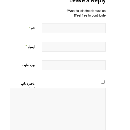
Leave a Reply
Want to join the discussion?
Feel free to contribute!
*
نام
*
ایمیل
وب‌ سایت
ذخیره نام،
ایمیل و
وبسایت من
در مرورگر
برای زمانی
که دوباره
دیدگاهی
می‌نویسم.