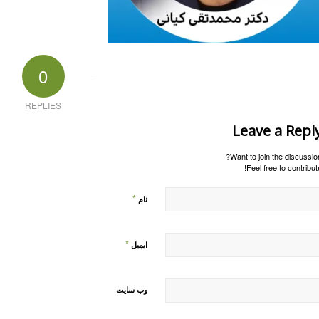
0
REPLIES
Leave a Repl
Want to join the discussion
Feel free to contribute
*
نام
*
ایمیل
وب‌ سایت