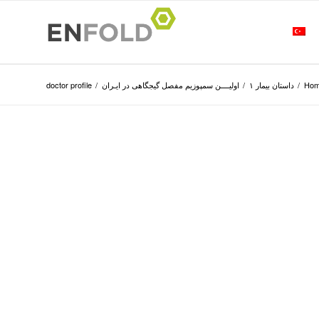
Ho
/
داستان بیمار ۱
/
اولیــــن سمپوزیم مفصل گیجگاهی در ایـران
/
doctor profile