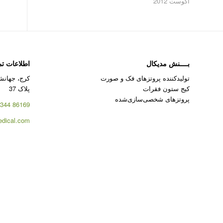
آگوست 2012
بــــنش مدیکال
اطلاعات ت
تولیدکننده پروتزهای فک و صورت
کرج، جهانشه
کیج ستون فقرات
پلاک 37
پروتزهای شخصی‌سازی‌شده
86169 344 – 026
dical.com