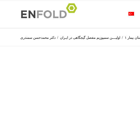
ان بیمار ۱
/
اولیــــن سمپوزیم مفصل گیجگاهی در ایـران
/
دکتر محمدحسن سمندری