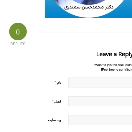
0
REPLIES
Leave a Repl
Want to join the discussion
Feel free to contribute
*
نام
*
ایمیل
وب‌ سایت