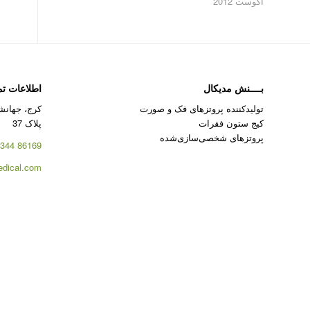
آگوست 2012
بــــنش مدیکال
اطلاعات ت
تولیدکننده پروتزهای فک و صورت
کرج، جهانشه
کیج ستون فقرات
پلاک 37
پروتزهای شخصی‌سازی‌شده
86169 344 – 026
dical.com