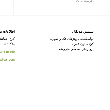
آگوست 2012
بــــنش مدیکال
اطلاعات ت
تولیدکننده پروتزهای فک و صورت
کرج، جهانشه
کیج ستون فقرات
پلاک 37
پروتزهای شخصی‌سازی‌شده
86169 344 – 026
dical.com