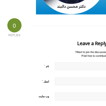
0
REPLIES
Leave a Repl
Want to join the discussion
Feel free to contribute
*
نام
*
ایمیل
وب‌ سایت