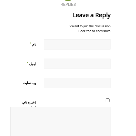
REPLIES
Leave a Reply
Want to join the discussion?
Feel free to contribute!
*
نام
*
ایمیل
وب‌ سایت
ذخیره نام،
ایمیل و
وبسایت من
در مرورگر
برای زمانی
که دوباره
دیدگاهی