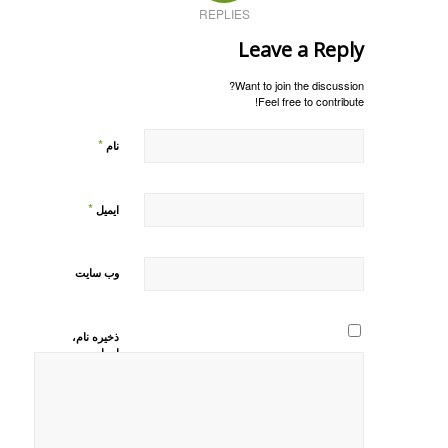
REPLIES
Leave a Reply
Want to join the discussion?
Feel free to contribute!
*
نام
*
ایمیل
وب‌ سایت
ذخیره نام،
ایمیل و
وبسایت من
در مرورگر
برای زمانی
که دوباره
دیدگاهی