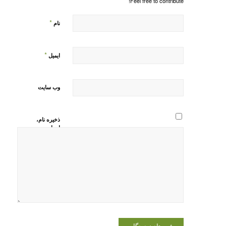
Feel free to contribute!
*
نام
*
ایمیل
وب‌ سایت
ذخیره نام،
ایمیل و
وبسایت من
در مرورگر
برای زمانی
که دوباره
دیدگاهی
می‌نویسم.