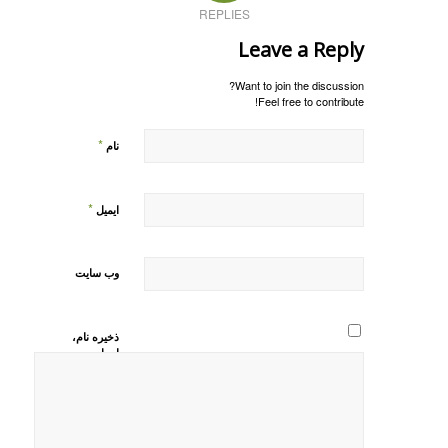
REPLIES
Leave a Reply
Want to join the discussion?
Feel free to contribute!
*
نام
*
ایمیل
وب‌ سایت
ذخیره نام،
ایمیل و
وبسایت من
در مرورگر
برای زمانی
که دوباره
دیدگاهی