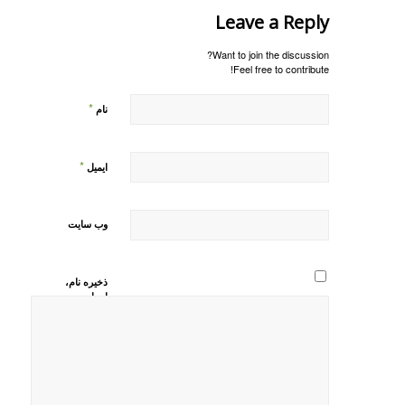
Leave a Reply
Want to join the discussion?
Feel free to contribute!
*
نام
*
ایمیل
وب‌ سایت
ذخیره نام،
ایمیل و
وبسایت من
در مرورگر
برای زمانی
که دوباره
دیدگاهی
می‌نویسم.