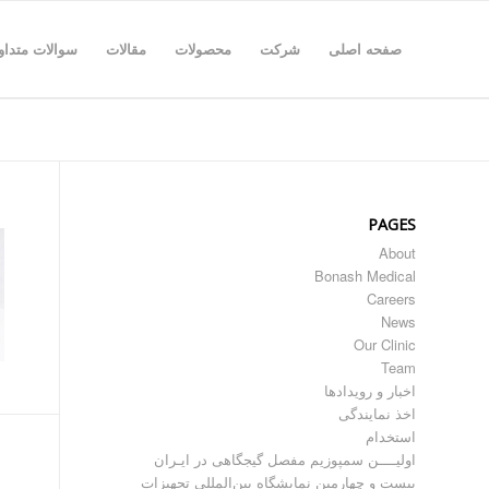
صفحه اصلی
شرکت
محصولات
مقالات
سوالات متداو
PAGES
About
Bonash Medical
Careers
News
Our Clinic
Team
اخبار و رویدادها
اخذ نمایندگی
استخدام
اولیــــن سمپوزیم مفصل گیجگاهی در ایـران
بیست و چهارمین نمایشگاه بین‌المللی تجهیزات