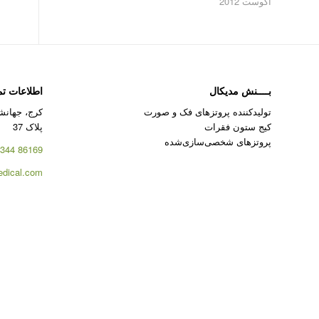
آگوست 2012
بــــنش مدیکال
اطلاعات ت
تولیدکننده پروتزهای فک و صورت
کرج، جهانشه
کیج ستون فقرات
پلاک 37
پروتزهای شخصی‌سازی‌شده
86169 344 – 026
dical.com