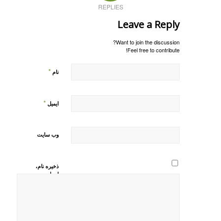
REPLIES
Leave a Reply
Want to join the discussion?
Feel free to contribute!
*
نام
*
ایمیل
وب‌ سایت
ذخیره نام،
ایمیل و
وبسایت من
در مرورگر
برای زمانی
که دوباره
دیدگاهی