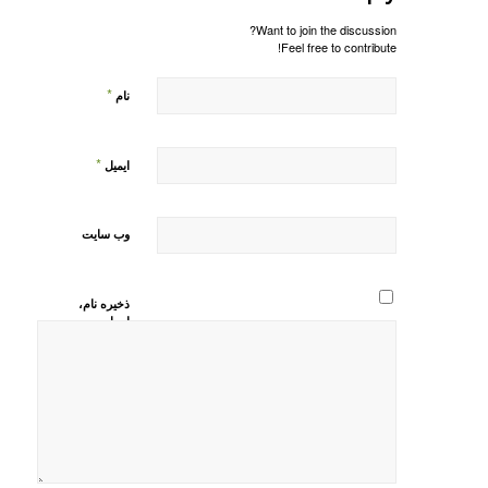
Want to join the discussion?
Feel free to contribute!
*
نام
*
ایمیل
وب‌ سایت
ذخیره نام،
ایمیل و
وبسایت من
در مرورگر
برای زمانی
که دوباره
دیدگاهی
می‌نویسم.