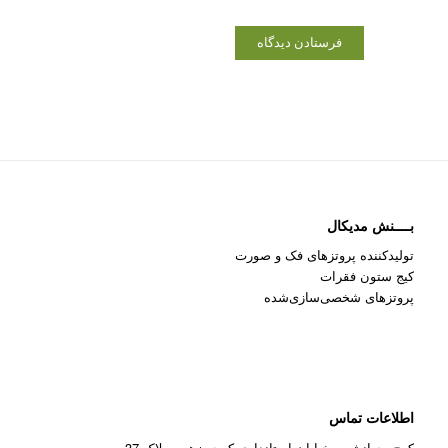
بــــنش مدیکال
تولیدکننده پروتزهای فک و صورت
کیج ستون فقرات
پروتزهای شخصی‌سازی‌شده
اطلاعات تماس
کرج، جهانشهر، خیابان استانداری،کوچه زهره، پلاک 37