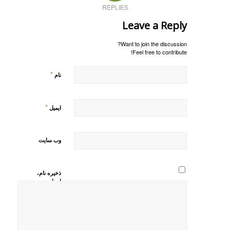
REPLIES
Leave a Reply
Want to join the discussion?
Feel free to contribute!
*
نام
*
ایمیل
وب‌ سایت
ذخیره نام،
ایمیل و
وبسایت من
در مرورگر
برای زمانی
که دوباره
دیدگاهی