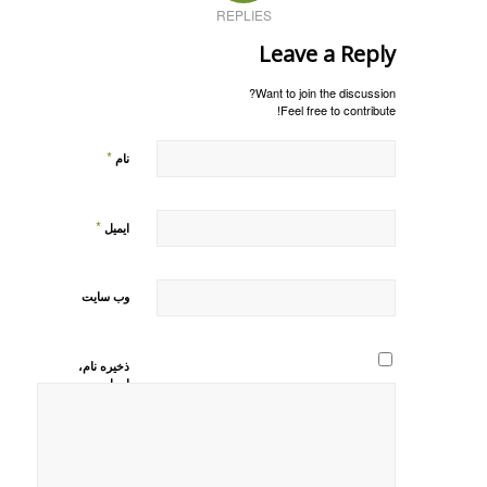
REPLIES
Leave a Reply
Want to join the discussion?
Feel free to contribute!
*
نام
*
ایمیل
وب‌ سایت
ذخیره نام،
ایمیل و
وبسایت من
در مرورگر
برای زمانی
که دوباره
دیدگاهی