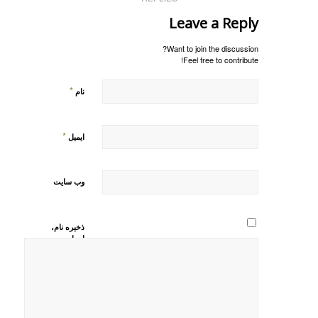
Leave a Reply
Want to join the discussion?
Feel free to contribute!
*
نام
*
ایمیل
وب‌ سایت
ذخیره نام،
ایمیل و
وبسایت من
در مرورگر
برای زمانی
که دوباره
دیدگاهی
می‌نویسم.