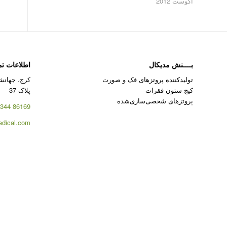
آگوست 2012
بــــنش مدیکال
اطلاعات ت
تولیدکننده پروتزهای فک و صورت
کرج، جهانشه
کیج ستون فقرات
پلاک 37
پروتزهای شخصی‌سازی‌شده
86169 344 – 026
dical.com