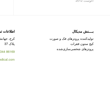
آگوست 2012
بــــنش مدیکال
اطلاعات ت
تولیدکننده پروتزهای فک و صورت
کرج، جهانشه
کیج ستون فقرات
پلاک 37
پروتزهای شخصی‌سازی‌شده
86169 344 – 026
dical.com