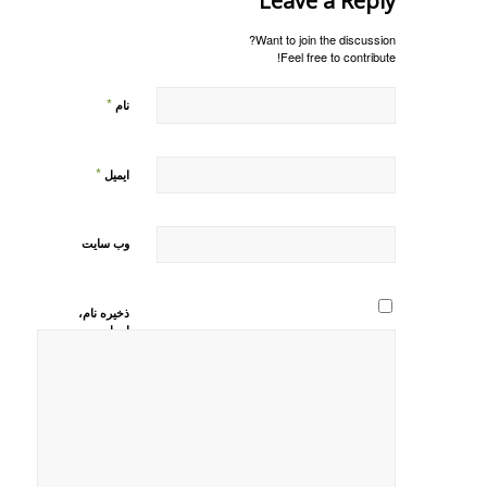
Leave a Reply
Want to join the discussion?
Feel free to contribute!
*
نام
*
ایمیل
وب‌ سایت
ذخیره نام،
ایمیل و
وبسایت من
در مرورگر
برای زمانی
که دوباره
دیدگاهی
می‌نویسم.