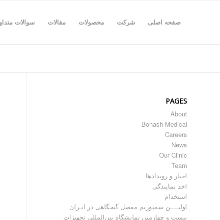
صفحه اصلی
شرکت
محصولات
مقالات
سوالات متداو
PAGES
About
Bonash Medical
Careers
News
Our Clinic
Team
اخبار و رویدادها
اخذ نمایندگی
استخدام
اولیــــن سمپوزیم مفصل گیجگاهی در ایـران
بیست و چهارمین نمایشگاه بین‌المللی تجهیزات