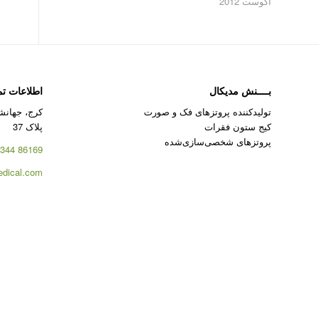
آگوست 2012
بــــنش مدیکال
اطلاعات ت
تولیدکننده پروتزهای فک و صورت
کرج، جهانشه
کیج ستون فقرات
پلاک 37
پروتزهای شخصی‌سازی‌شده
86169 344 – 026
dical.com