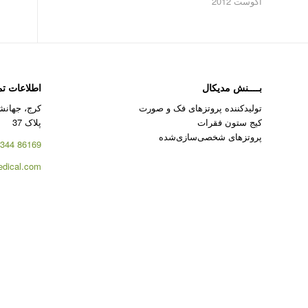
آگوست 2012
بــــنش مدیکال
اطلاعات ت
تولیدکننده پروتزهای فک و صورت
کرج، جهانشه
کیج ستون فقرات
پلاک 37
پروتزهای شخصی‌سازی‌شده
86169 344 – 026
dical.com