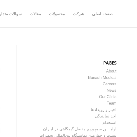
صفحه اصلی
شرکت
محصولات
مقالات
سوالات متداو
PAGES
About
Bonash Medical
Careers
News
Our Clinic
Team
اخبار و رویدادها
اخذ نمایندگی
استخدام
اولیــــن سمپوزیم مفصل گیجگاهی در ایـران
بیست و چهارمین نمایشگاه بین‌المللی تجهیزات