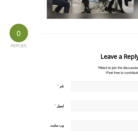
0
REPLIES
Leave a Repl
Want to join the discussion
Feel free to contribute
*
نام
*
ایمیل
وب‌ سایت