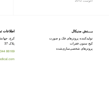
آگوست 2012
بــــنش مدیکال
اطلاعات ت
تولیدکننده پروتزهای فک و صورت
کرج، جهانشه
کیج ستون فقرات
پلاک 37
پروتزهای شخصی‌سازی‌شده
86169 344 – 026
dical.com