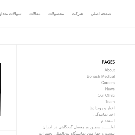
صفحه اصلی
شرکت
محصولات
مقالات
سوالات متداو
PAGES
About
Bonash Medical
Careers
News
Our Clinic
Team
اخبار و رویدادها
اخذ نمایندگی
استخدام
اولیــــن سمپوزیم مفصل گیجگاهی در ایـران
بیست و چهارمین نمایشگاه بین‌المللی تجهیزات