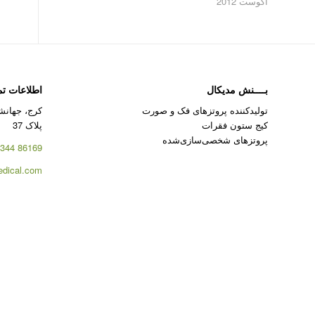
آگوست 2012
بــــنش مدیکال
اطلاعات ت
تولیدکننده پروتزهای فک و صورت
کرج، جهانشه
کیج ستون فقرات
پلاک 37
پروتزهای شخصی‌سازی‌شده
86169 344 – 026
dical.com