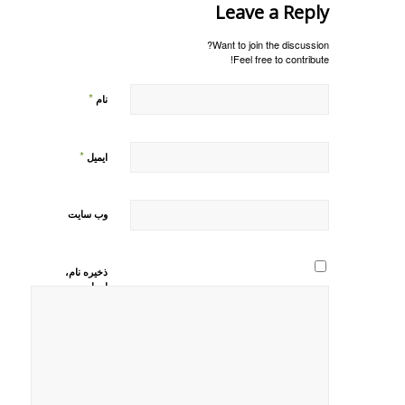
Leave a Reply
Want to join the discussion?
Feel free to contribute!
*
نام
*
ایمیل
وب‌ سایت
ذخیره نام،
ایمیل و
وبسایت من
در مرورگر
برای زمانی
که دوباره
دیدگاهی
می‌نویسم.