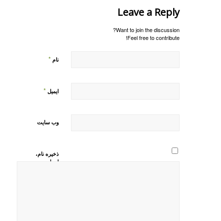
Leave a Reply
Want to join the discussion?
Feel free to contribute!
*
نام
*
ایمیل
وب‌ سایت
ذخیره نام،
ایمیل و
وبسایت من
در مرورگر
برای زمانی
که دوباره
دیدگاهی
می‌نویسم.