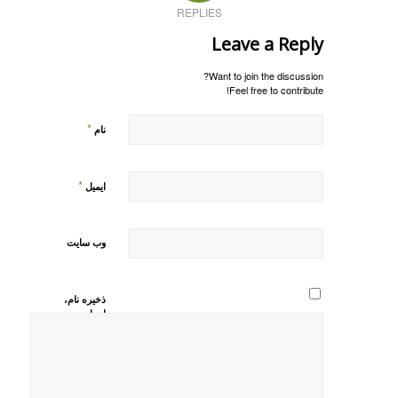
REPLIES
Leave a Reply
Want to join the discussion?
Feel free to contribute!
*
نام
*
ایمیل
وب‌ سایت
ذخیره نام،
ایمیل و
وبسایت من
در مرورگر
برای زمانی
که دوباره
دیدگاهی