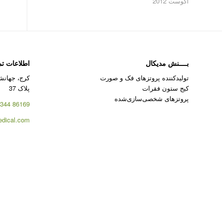
آگوست 2012
بــــنش مدیکال
اطلاعات ت
تولیدکننده پروتزهای فک و صورت
کرج، جهانشه
کیج ستون فقرات
پلاک 37
پروتزهای شخصی‌سازی‌شده
86169 344 – 026
dical.com