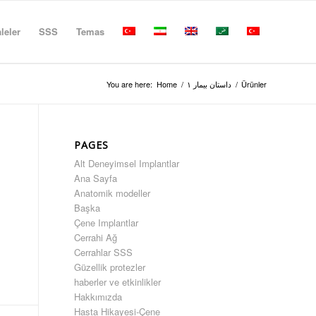
leler
SSS
Temas
You are here:
Home
/
داستان بیمار ۱
/
Ürünler
PAGES
Alt Deneyimsel Implantlar
Ana Sayfa
Anatomik modeller
Başka
Çene Implantlar
Cerrahi Ağ
Cerrahlar SSS
Güzellik protezler
haberler ve etkinlikler
Hakkımızda
Hasta Hikayesi-Çene