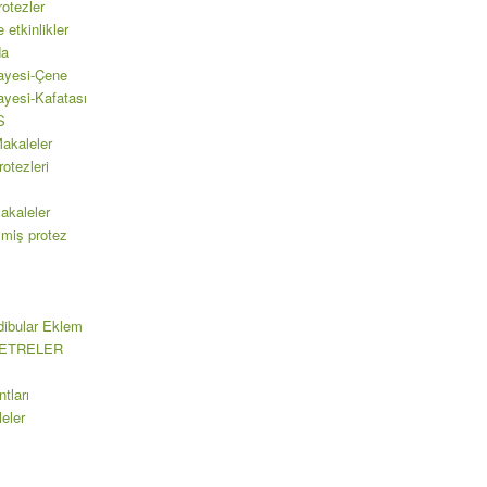
rotezler
 etkinlikler
da
ayesi-Çene
ayesi-Kafatası
S
akaleler
rotezleri
kaleler
ilmiş protez
ibular Eklem
ETRELER
tları
eler