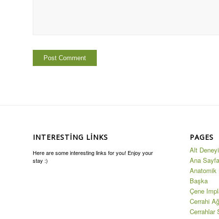
INTERESTING LINKS
PAGES
Alt Deneyi
Here are some interesting links for you! Enjoy your
Ana Sayf
stay :)
Anatomik 
Başka
Çene Impl
Cerrahi A
Cerrahlar