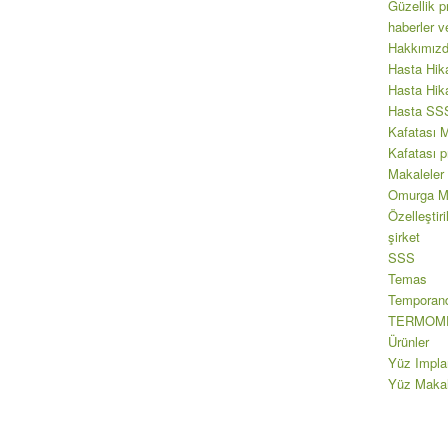
Güzellik p
haberler ve
Hakkımız
Hasta Hik
Hasta Hik
Hasta SS
Kafatası M
Kafatası p
Makaleler
Omurga Ma
Özelleştir
şirket
SSS
Temas
Temporand
TERMOM
Ürünler
Yüz Implan
Yüz Makal