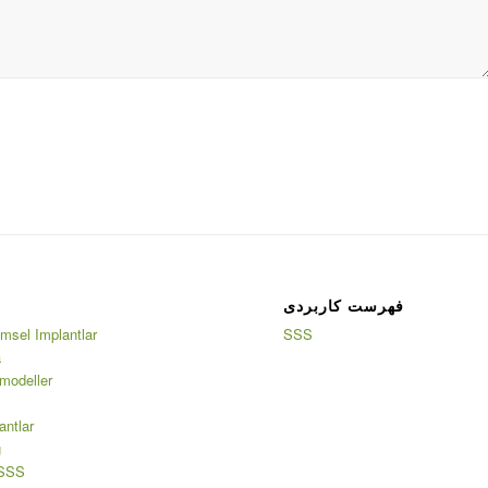
فهرست کاربردی
msel Implantlar
SSS
a
modeller
antlar
ğ
 SSS