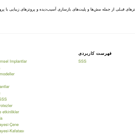
فهرست کاربردی
msel Implantlar
SSS
a
modeller
antlar
ğ
 SSS
rotezler
 etkinlikler
da
ayesi-Çene
ayesi-Kafatası