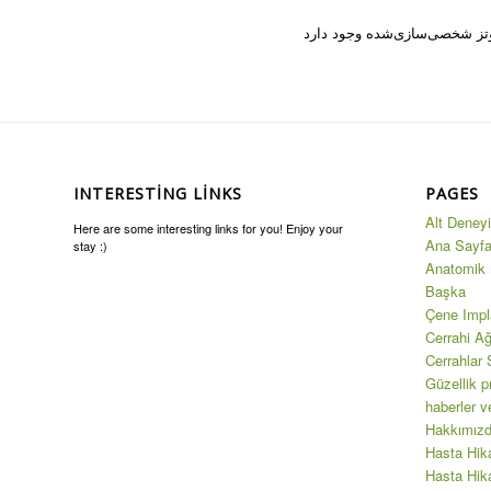
INTERESTING LINKS
PAGES
Alt Deneyi
Here are some interesting links for you! Enjoy your
Ana Sayf
stay :)
Anatomik 
Başka
Çene Impl
Cerrahi A
Cerrahlar
Güzellik p
haberler ve
Hakkımız
Hasta Hik
Hasta Hik