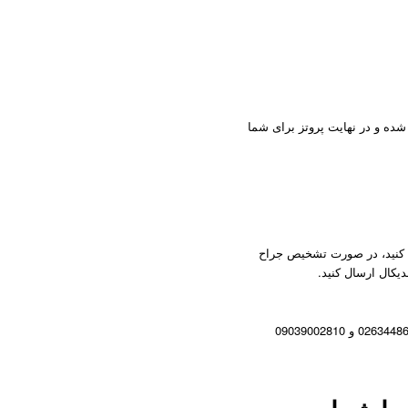
شده و در نهایت پروتز برای شما
ه کنید، در صورت تشخیص جراح
یکال ارسال کنید.
برای دریافت فرم سفارش، لیست مراکز تصویر برداری و راهنمای اخذ سی‌تی‌اسکن با شماره‌های 02634486169 و 09039002810