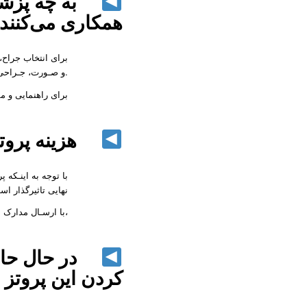
به چه پزشک 
همکاری می‌کنند
برای انتخاب جراح،
و صـورت، جـراحی مغز و اعصاب و جراحی پلاستیک وجود دارد.
برای راهنمایی و م
هزینه پروتز
با توجه به اینـکه
نهایی تاثیرگذار ا
،با ارسـال مدارک 
در حال حاضر 
کردن این پروتز 