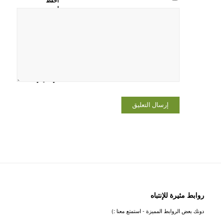
احفظ
اسمي،
بريدي
الإلكتروني،
والموقع
الإلكتروني
في هذا
المتصفح
لاستخدامها
المرة المقبلة
في تعليقي.
روابط مثيرة للإنتباه
دونك بعض الروابط المميزة - استمتع معنا :)