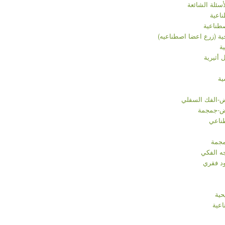
أسئلة الشائعة
اعية
طناعية
ية (زرع اعضا اصطناعیه)
ة
 أثيرية
ية
-الفك السفلي
ض-جمجمة
ناعي
مجمة
ه الفكي
د فقري
حية
اعية