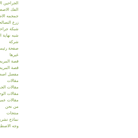
الجراحين ال
الفك الاصطن
جمجمه الاص
زرع التصالح
شبكة جراحي
شبه نهاية ال
شركة
صفحة رئيس
غیرها
قصة المريض
قصة المري
مفصل اصط
مقالات
مقالات الج
مقالات الوج
مقالات عمو
من نحن
منتجات
نماذج تشري
وجه الاصطن